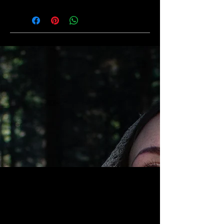
der allgemeinen Meinung, viele
Du musst deinen Kupferschmuck
Vorteile für den Körper.
gar nicht pflegen wenn du eine
Kupfer ist ein essenzielles
persönliche Verbindung mit ihm
Spurenelement in unserem
eingehen möchtest.
Körper, welches unter anderem
Die Patina des Schmuckstückes
Teil sehr wichtiger Enzyme ist.
wird sich, je nach Intensität des
Welche wiederum an
Körperkontaktes, verfärben
Elementaren Körperfunktionen
oder abreiben. Das ist ein
beteiligt sind. Kupfer wirkt unter
natürlicher Prozess und zeigt dir
anderen als Antioxidans, trägt
dass deine Haut Kupferpartikel
zur Blutbildung bei, ist an der
aufnimmt.
Gewinnung von Energie
Möchtest du verhindern dass
beteiligt und beeinflusst das
sich die Patina deines
Immunsystem und
Schmuckstückes verändert,
Entzündungen.
kannst du ihn mit klarem
Nagellack lackieren. Der
Nagellack wird sich durch die
mechanische Einwirkung des