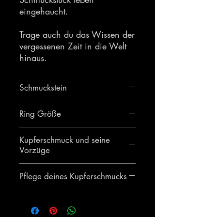
eingehaucht.
Trage auch du das Wissen der
vergessenen Zeit in die Welt
hinaus.
Schmuckstein
Eisenkiesel
Ring Größe
52FR
Kupferschmuck und seine
Vorzüge
Das Tragen von unlackierten
Pflege deines Kupferschmucks
Kupferschmuck hat, entgegen
der allgemeinen Meinung, viele
Du musst deinen Kupferschmuck
Vorteile für den Körper.
gar nicht pflegen wenn du eine