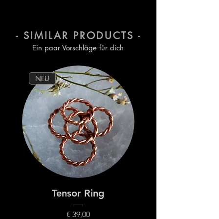
musst du regelmäßig neuen
Nagellack auftragen.
- SIMILAR PRODUCTS -
Ein paar Vorschläge für dich
NEU
Tensor Ring
Preis
€ 39,00