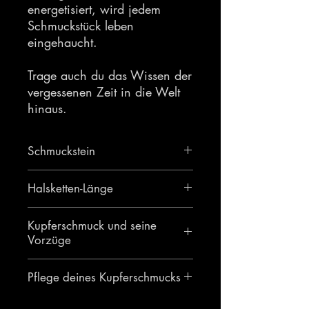
energetisiert, wird jedem
Schmuckstück leben
eingehaucht.
Trage auch du das Wissen der
vergessenen Zeit in die Welt
hinaus.
Schmuckstein
Bergkristall
Halsketten-Länge
55cm
Kupferschmuck und seine
Vorzüge
Pflege deines Kupferschmucks
Das Tragen von unlackierten
Kupferschmuck hat, entgegen
Du musst deinen Kupferschmuck