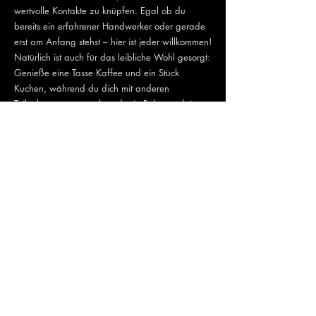
wertvolle Kontakte zu knüpfen. Egal ob du
bereits ein erfahrener Handwerker oder gerade
erst am Anfang stehst – hier ist jeder willkommen!
Natürlich ist auch für das leibliche Wohl gesorgt:
Genieße eine Tasse Kaffee und ein Stück
Kuchen, während du dich mit anderen
Teilnehmern austauschst oder in Ruhe an deinem
Werkstück weiterarbeitest.
Unsere Tore stehen dir von 9:00 bis 16:00 Uhr
offen. Komm vorbei, lass dich inspirieren und
vernetze dich mit Gleichgesinnten!
Die Teilnahme ist kostenlos, über eine freiwillige
Spende freuen wir uns jedoch sehr.
Um Voranmeldung wird gebeten.
0681 81683626 oder carmen@scheinheilig.cc
Hunde sind am Hof nicht erlaubt