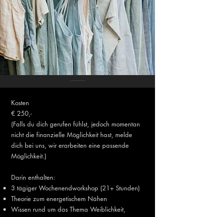
Kosten
€ 250,-
(Falls du dich gerufen fühlst, jedoch momentan
nicht die finanzielle Möglichkeit hast, melde
dich bei uns, wir erarbeiten eine passende
Möglichkeit.)
Darin enthalten:
3 tägiger Wochenendworkshop (21+ Stunden)
Theorie zum energetischem Nähen
Wissen rund um das Thema Weiblichkeit,